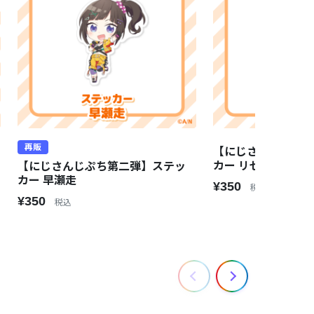
再販
【にじさんじぷち
カー リゼ・ヘルエ
【にじさんじぷち第二弾】ステッ
カー 早瀬走
¥350
税込
¥350
税込