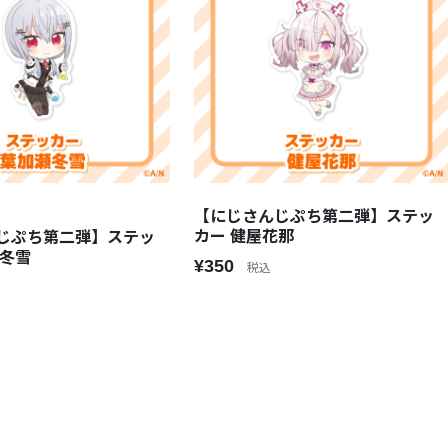
【にじさんじぷち第二弾】ステッ
カー 健屋花那
じぷち第二弾】ステッ
瀬冬雪
¥350
税込