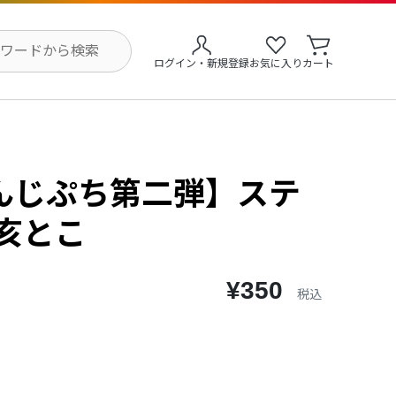
ログイン・新規登録
お気に入り
カート
んじぷち第二弾】ステ
亥とこ
¥350
税込