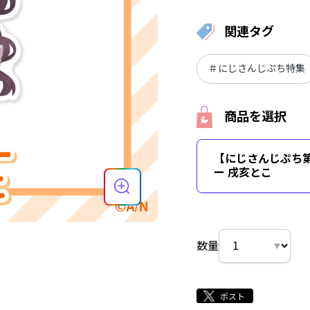
関連タグ
＃にじさんじぷち特集
商品を選択
【にじさんじぷち
ー 戌亥とこ
数量