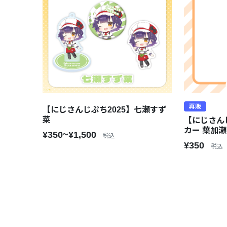
再販
【にじさんじぷち2025】七瀬すず
菜
【にじさん
カー 葉加
¥350~¥1,500
税込
¥350
税込