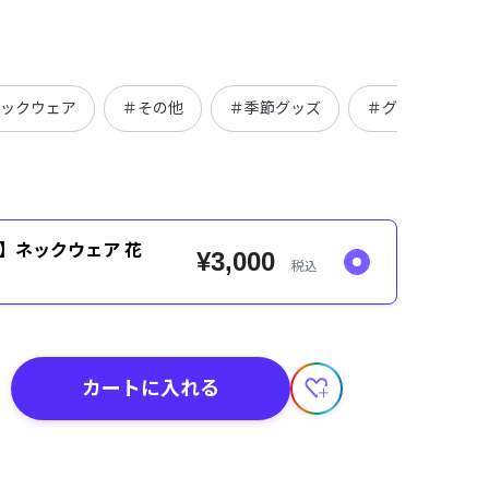
ネックウェア
＃その他
＃季節グッズ
＃グッズ
f】ネックウェア 花
¥3,000
税込
カートに入れる