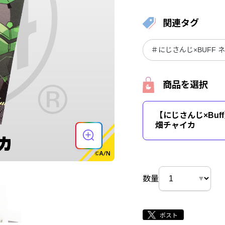
関連タグ
＃にじさんじ×BUFF 
商品を選択
【にじさんじ×Buf
畑チャイカ
数量