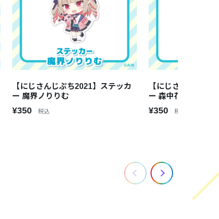
【にじさんじぷち2021】ステッカ
【にじさんじぷち20
ー 魔界ノりりむ
ー 森中花咲
¥350
¥350
税込
税込