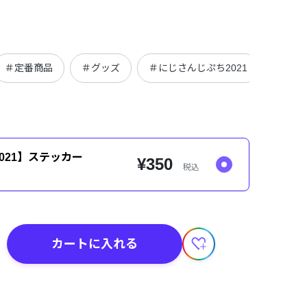
＃定番商品
＃グッズ
＃にじさんじぷち2021
＃にじ
021】ステッカー
¥350
税込
カートに入れる