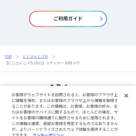
ご利用ガイド
TOP
にじさんじぷち
【にじさんじぷち2021】ステッカー 卯月コウ
お客様がウェブサイトを訪問されると、お客様のブラウザ上
に情報を保存、またはお客様のブラウザ上から情報を取得す
ることがあります。この情報は、お客様、お客様の好み、ま
ご利用規約
特定商取引法に基づく表記
プライバシーポリシー
たはお客様のデバイスに関するもので、ほとんどの場合、サ
ご利用ガイド
よくある質問
お問い合わせ
にじさんじ公式サイト
イトをお客様の期待通りに動作させるために使用されます。
クッキーの詳細
この情報は通常、直接お客様を特定するものではありません
が、よりパーソナライズされたウェブ体験を提供することが
できます。
クッキーポリシー