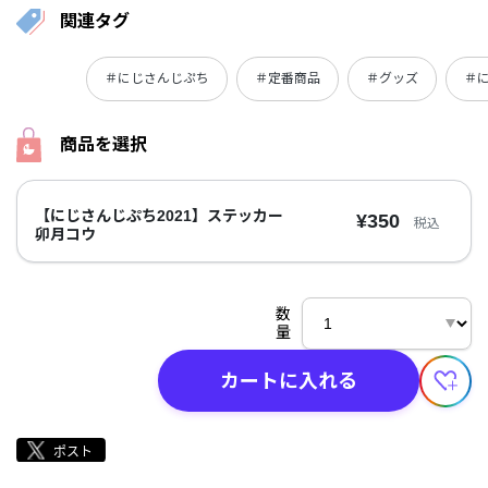
関連タグ
＃にじさんじぷち
＃定番商品
＃グッズ
＃に
商品を選択
【にじさんじぷち2021】ステッカー
¥350
税込
卯月コウ
数
量
カートに入れる