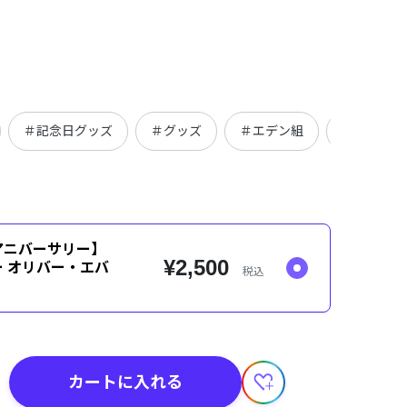
＃記念日グッズ
＃グッズ
＃エデン組
＃エデン組
アニバーサリー】
¥2,500
 オリバー・エバ
税込
カートに入れる