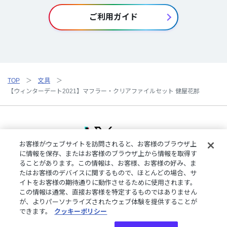
ご利用ガイド
TOP
文具
【ウィンターデート2021】マフラー・クリアファイルセット 健屋花那
お客様がウェブサイトを訪問されると、お客様のブラウザ上
に情報を保存、またはお客様のブラウザ上から情報を取得す
ることがあります。この情報は、お客様、お客様の好み、ま
ご利用規約
特定商取引法に基づく表記
プライバシーポリシー
たはお客様のデバイスに関するもので、ほとんどの場合、サ
ご利用ガイド
よくある質問
お問い合わせ
にじさんじ公式サイト
イトをお客様の期待通りに動作させるために使用されます。
クッキーの詳細
この情報は通常、直接お客様を特定するものではありません
が、よりパーソナライズされたウェブ体験を提供することが
できます。
クッキーポリシー