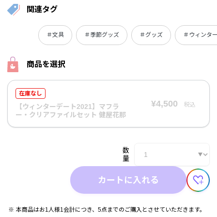
関連タグ
＃文具
＃季節グッズ
＃グッズ
＃ウィンタ
商品を選択
在庫なし
¥4,500
税込
【ウィンターデート2021】マフラ
ー・クリアファイルセット 健屋花那
数
量
カートに入れる
本商品はお1人様1会計につき、5点までのご購入とさせていただきます。