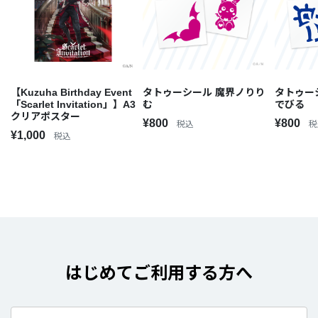
【Kuzuha Birthday Event
タトゥーシール 魔界ノりり
タトゥー
「Scarlet Invitation」】A3
む
でびる
クリアポスター
¥800
¥800
税込
税
¥1,000
税込
はじめてご利用する方へ