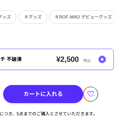
グッズ
＃グッズ
＃ROF-MAO デビューグッズ
＃ROF
¥2,500
ーチ 不破湊
税込
カートに入れる
計につき、5点までのご購入とさせていただきます。