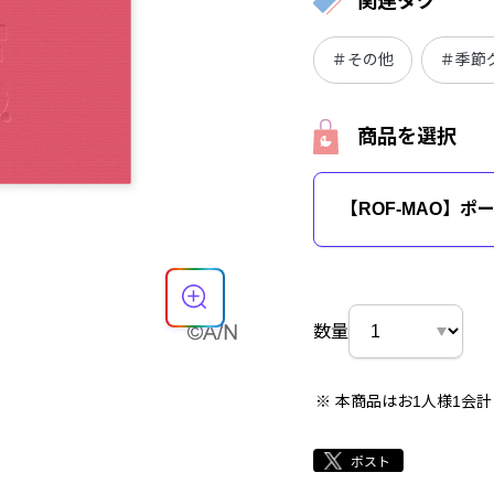
関連タグ
＃その他
＃季節
商品を選択
【ROF-MAO】ポ
数量
本商品はお1人様1会