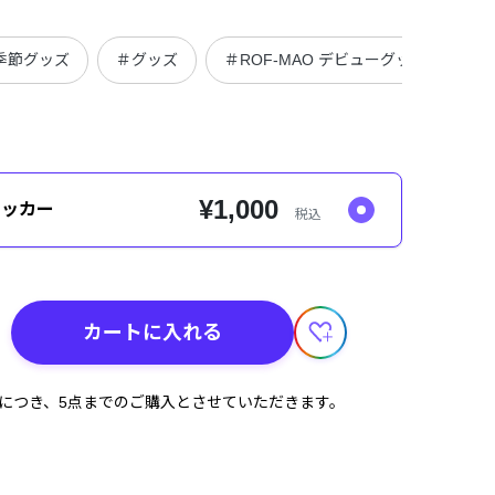
季節グッズ
＃グッズ
＃ROF-MAO デビューグッズ
＃
¥1,000
テッカー
税込
カートに入れる
計につき、5点までのご購入とさせていただきます。