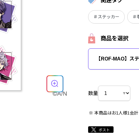
関連タグ
＃ステッカー
＃
商品を選択
【ROF-MAO】ス
数量
本商品はお1人様1会