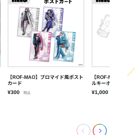
【ROF-MAO】ブロマイド風ポスト
【ROF-MAO】ロ
カード
ルキーホルダー
¥300
¥1,000
税込
税込