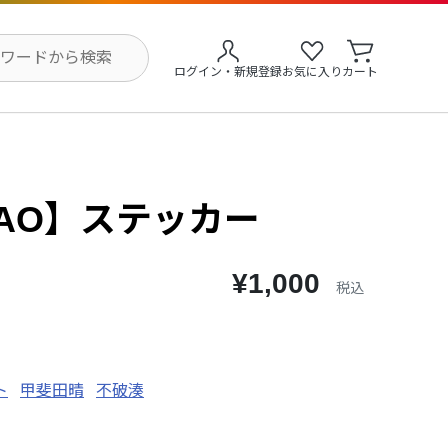
ログイン・新規登録
お気に入り
カート
MAO】ステッカー
¥1,000
税込
ト
甲斐田晴
不破湊