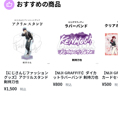
おすすめの商品
【にじさんじファッション
【NIJI GRAFFITI】ダイカ
【NIJI 
グッズ】アクリルスタンド
ットラバーバンド 剣持刀也
カードセ
剣持刀也
¥800
¥500
税込
税
¥1,500
税込