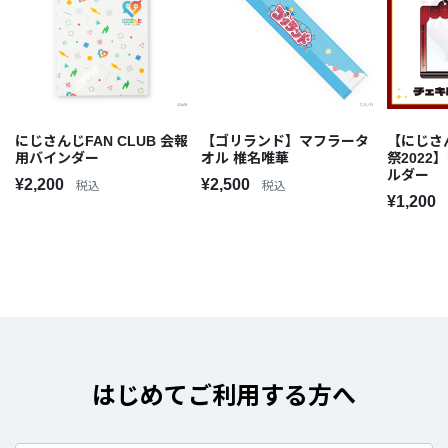
にじさんじFAN CLUB 会報
【ゴリランド】マフラータ
【にじさ
用バインダー
オル 椎名唯華
祭202
ルダー
¥2,200
¥2,500
税込
税込
¥1,200
はじめてご利用する方へ