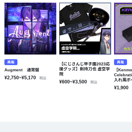
再販
再販
【にじさんじ甲子園2023応
援グッズ】剣持刀也 虚空学
Augment 通常盤
【Kenmoc
院
Celebra
¥2,750~¥5,170
税込
入れ風ボ
¥600~¥3,500
税込
¥1,900