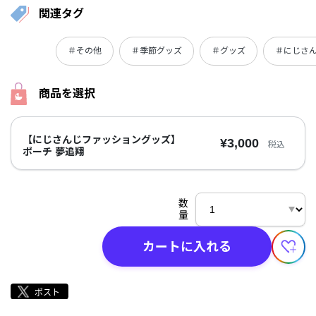
関連タグ
＃その他
＃季節グッズ
＃グッズ
＃にじさ
商品を選択
【にじさんじファッショングッズ】
¥3,000
税込
ポーチ 夢追翔
数
量
カートに入れる