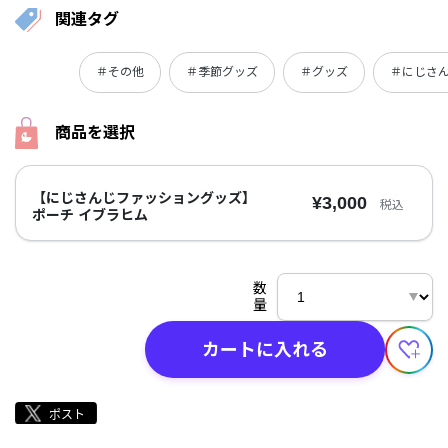
関連タグ
＃その他
＃季節グッズ
＃グッズ
＃にじさ
商品を選択
【にじさんじファッショングッズ】
¥3,000
税込
ポーチ イブラヒム
数
量
カートに入れる