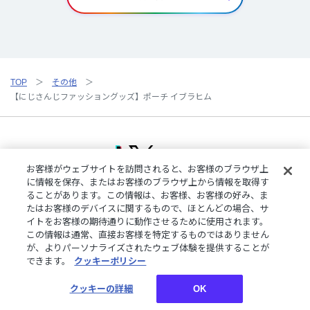
TOP
その他
【にじさんじファッショングッズ】ポーチ イブラヒム
お客様がウェブサイトを訪問されると、お客様のブラウザ上
に情報を保存、またはお客様のブラウザ上から情報を取得す
ることがあります。この情報は、お客様、お客様の好み、ま
ご利用規約
特定商取引法に基づく表記
プライバシーポリシー
たはお客様のデバイスに関するもので、ほとんどの場合、サ
ご利用ガイド
よくある質問
お問い合わせ
にじさんじ公式サイト
イトをお客様の期待通りに動作させるために使用されます。
クッキーの詳細
この情報は通常、直接お客様を特定するものではありません
が、よりパーソナライズされたウェブ体験を提供することが
できます。
クッキーポリシー
©︎ANYCOLOR, Inc.
クッキーの詳細
OK