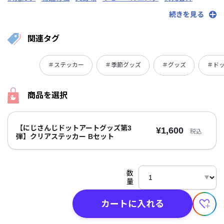
竜胆尊
レヴィ・エリファ
夜見れな
矢車りね
夢月ロア
続きを見る
関連タグ
＃ステッカー
＃季節グッズ
＃グッズ
＃ド
商品を選択
【にじさんじドットアートグッズ第3
¥1,600
税込
弾】クリアステッカー Bセット
数
量
カートに入れる