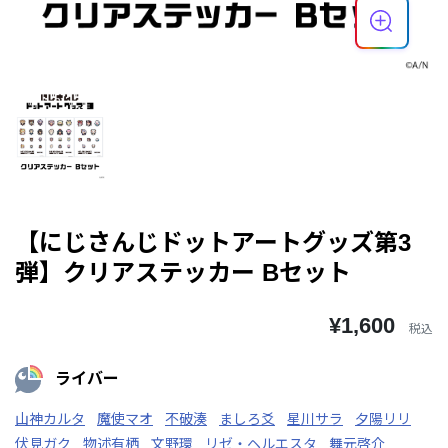
【にじさんじドットアートグッズ第3
弾】クリアステッカー Bセット
¥1,600
税込
ライバー
山神カルタ
魔使マオ
不破湊
ましろ爻
星川サラ
夕陽リリ
伏見ガク
物述有栖
文野環
リゼ・ヘルエスタ
舞元啓介