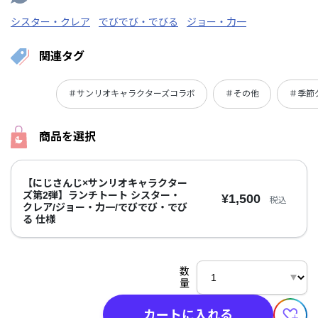
シスター・クレア
でびでび・でびる
ジョー・力一
関連タグ
＃サンリオキャラクターズコラボ
＃その他
＃季節
商品を選択
【にじさんじ×サンリオキャラクター
ズ第2弾】ランチトート シスター・
¥1,500
税込
クレア/ジョー・力一/でびでび・でび
る 仕様
数
量
カートに入れる