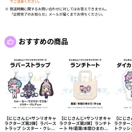
でご注意ください。
発送時期に関するお問い合わせに対してはお答えできません。
「出荷完了のお知らせ」メールが届くまでお待ちください。
おすすめの商品
【にじさんじ×サンリオキャ
【にじさんじ×サンリオキャ
【にじさ
ラクターズ第2弾】ラバース
ラクターズ第2弾】ランチト
ラクター
トラップ シスター・クレア/
ート 叶/葛葉/本間ひまわり
トクッシ