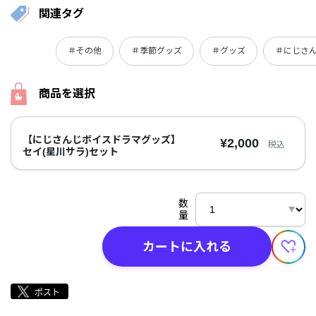
関連タグ
＃その他
＃季節グッズ
＃グッズ
＃にじさ
商品を選択
【にじさんじボイスドラマグッズ】
¥2,000
税込
セイ(星川サラ)セット
数
量
カートに入れる