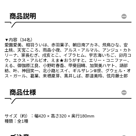
商品説明
▼内容（34名）
愛園愛美、相羽ういは、赤羽葉子、朝日南アカネ、飛鳥ひな、安
土桃、天宮こころ、雨森小夜、アルス・アルマル、アンジュ・カト
リーナ、家長むぎ、戌亥とこ、イブラヒム、宇志海いちご、卯月コ
ウ、エクス・アルビオ、えま★おうがすと、エリー・コニファー、
える、御伽原江良、小野町春香、甲斐田晴、加賀美ハヤト、語部
紡、叶、神田笑一、北小路ヒスイ、ギルザレンⅢ世、グウェル・オ
ス・ガール、葛葉、来栖夏芽、黒井しば、郡道美玲、弦月藤士郎
商品仕様
サイズ（約）：幅420 × 高さ320 × 奥行180mm
種類：全1種