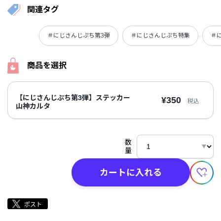
関連タグ
＃にじさんじぷち第3弾
＃にじさんじぷち特集
＃
商品を選択
【にじさんじぷち第3弾】ステッカー
¥350
税込
山神カルタ
数
量
カートに入れる