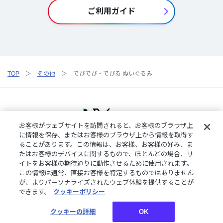
ご利用ガイド
TOP
その他
でびでび・でびる ぬいぐるみ
お客様がウェブサイトを訪問されると、お客様のブラウザ上
に情報を保存、またはお客様のブラウザ上から情報を取得す
ることがあります。この情報は、お客様、お客様の好み、ま
ご利用規約
特定商取引法に基づく表記
プライバシーポリシー
たはお客様のデバイスに関するもので、ほとんどの場合、サ
ご利用ガイド
よくある質問
お問い合わせ
にじさんじ公式サイト
イトをお客様の期待通りに動作させるために使用されます。
クッキーの詳細
この情報は通常、直接お客様を特定するものではありません
が、よりパーソナライズされたウェブ体験を提供することが
できます。
クッキーポリシー
©︎ANYCOLOR, Inc.
クッキーの詳細
OK