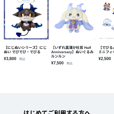
【にじぬいシリーズ】にじ
【いずれ菖蒲か杜若 Half
【でびる
ぬい でびでび・でびる
Anniversary】ぬいぐるみ
ミニフィ
ルンルン
¥3,800
¥2,500
税込
¥7,500
税込
はじめてご利用する方へ