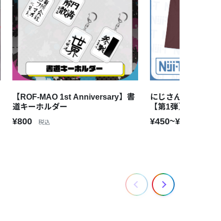
【ROF-MAO 1st Anniversary】書
にじさんじライバー
道キーホルダー
【第1弾】 加賀美
¥800
¥450~¥4,800
税込
税込