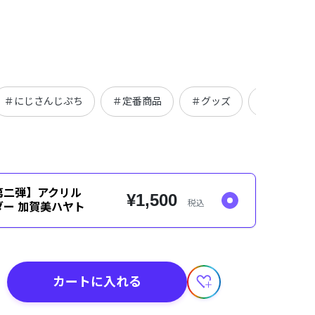
＃にじさんじぷち
＃定番商品
＃グッズ
＃にじさん
第二弾】アクリル
¥1,500
税込
ー 加賀美ハヤト
カートに入れる