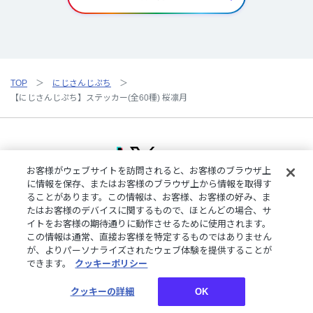
TOP
にじさんじぷち
【にじさんじぷち】ステッカー(全60種) 桜凛月
お客様がウェブサイトを訪問されると、お客様のブラウザ上
に情報を保存、またはお客様のブラウザ上から情報を取得す
ることがあります。この情報は、お客様、お客様の好み、ま
ご利用規約
特定商取引法に基づく表記
プライバシーポリシー
たはお客様のデバイスに関するもので、ほとんどの場合、サ
ご利用ガイド
よくある質問
お問い合わせ
にじさんじ公式サイト
イトをお客様の期待通りに動作させるために使用されます。
クッキーの詳細
この情報は通常、直接お客様を特定するものではありません
が、よりパーソナライズされたウェブ体験を提供することが
できます。
クッキーポリシー
©︎ANYCOLOR, Inc.
クッキーの詳細
OK