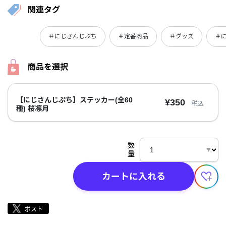
関連タグ
＃にじさんじぷち
＃定番商品
＃グッズ
＃
商品を選択
【にじさんじぷち】ステッカー(全60
¥350
税込
種) 桜凛月
数
量
カートに入れる