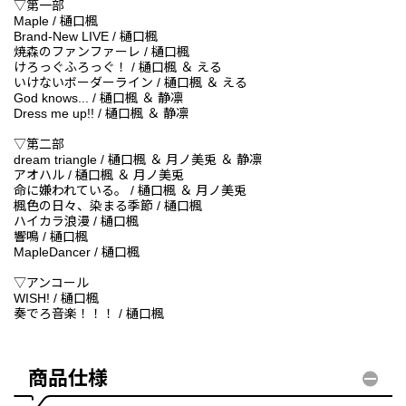
▽第一部
Maple / 樋口楓
Brand-New LIVE / 樋口楓
焼森のファンファーレ / 樋口楓
けろっぐふろっぐ！ / 樋口楓 ＆ える
いけないボーダーライン / 樋口楓 ＆ える
God knows... / 樋口楓 ＆ 静凛
Dress me up!! / 樋口楓 ＆ 静凛
▽第二部
dream triangle / 樋口楓 ＆ 月ノ美兎 ＆ 静凛
アオハル / 樋口楓 ＆ 月ノ美兎
命に嫌われている。 / 樋口楓 ＆ 月ノ美兎
楓色の日々、染まる季節 / 樋口楓
ハイカラ浪漫 / 樋口楓
響鳴 / 樋口楓
MapleDancer / 樋口楓
▽アンコール
WISH! / 樋口楓
奏でろ音楽！！！ / 樋口楓
商品仕様