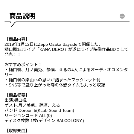
商品説明
【商品内容】
2019年1月12日にZepp Osaka Baysideで開催した、
樋口楓1stライブ「KANA-DERO」が遂にライブ映像作品BDとして
発売！！
おすすめポイント！
・樋口楓、月ノ美兎、静凛、えるの4人によるオーディオコメンタ
リー
・樋口楓の楽曲への思いが詰まったブックレット付
・SNS等で盛り上がった噂の休憩タイムも丸っと収録
【商品概要】
出演:樋口楓
ゲスト:月ノ美兎、静凛、える
バンド:Deroon 5(KLab Sound Team)
リージョンコード:ALL(0)
ディスク枚数:1枚(デザイン:BALCOLONY.)
【収録楽曲】