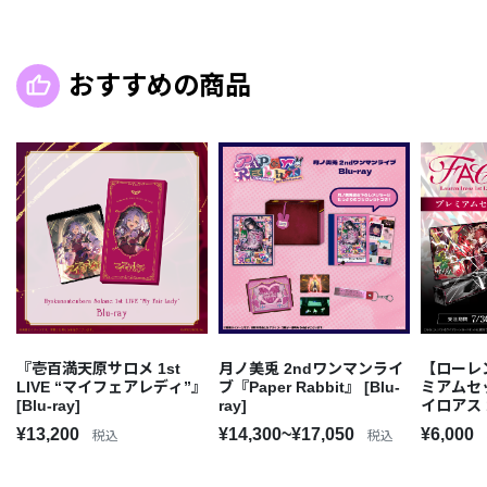
おすすめの商品
『壱百満天原サロメ 1st
月ノ美兎 2ndワンマンライ
【ローレン 
LIVE “マイフェアレディ”』
ブ『Paper Rabbit』 [Blu-
ミアムセ
[Blu-ray]
ray]
イロアス 1
“FACE”
¥13,200
¥14,300~¥17,050
¥6,000
税込
税込