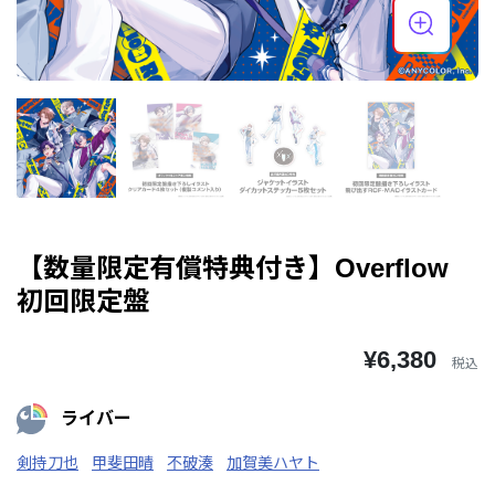
【数量限定有償特典付き】Overflow
初回限定盤
¥6,380
税込
ライバー
剣持刀也
甲斐田晴
不破湊
加賀美ハヤト