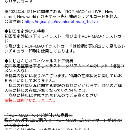
シリアルコード
※2024年4月21日に開催される「ROF-MAO 1st LIVE - New
street, New world」のチケット先行抽選シリアルコードを封入。
公演詳細：
https://nijisanji.jp/events/rof-mao_1stlive
◆初回限定盤封入特典
初回限定盤描き下ろしイラスト 飛び出すROF-MAOイラストカー
ド
※飛び出すROF-MAOイラストカードは絵柄が飛び出して見えるレ
ンチキュラー印刷を使用しております。
◆にじさんじオフィシャルストア特典
初回限定盤描き下ろしイラスト クリアカード4枚セット（複製コ
メント入り）
※特典の数には限りがございます。特典の在庫状況に関してはお
知らせいたしておりません。
特典の在庫状況に関する表記の有無にかかわらず、商品のご購
入時に特典の在庫が無くなっていた場合には、
商品に特典は附属されませんのでご留意ください。
※特典は終了いたしました。
「ROF-MAO」のタグが付いた商品を
税込4,000円以上ご購入で「ROF-MAOロゴステッカー」が1枚つ
いてきます！