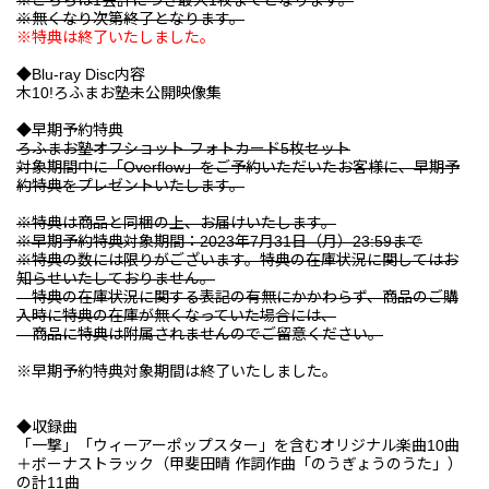
※こちらは1会計につき最大1枚までとなります。
※無くなり次第終了となります。
※特典は終了いたしました。
◆Blu-ray Disc内容
木10!ろふまお塾未公開映像集
◆早期予約特典
ろふまお塾オフショット フォトカード5枚セット
対象期間中に「Overflow」をご予約いただいたお客様に、早期予
約特典をプレゼントいたします。
※特典は商品と同梱の上、お届けいたします。
※早期予約特典対象期間：2023年7月31日（月）23:59まで
※特典の数には限りがございます。特典の在庫状況に関してはお
知らせいたしておりません。
特典の在庫状況に関する表記の有無にかかわらず、商品のご購
入時に特典の在庫が無くなっていた場合には、
商品に特典は附属されませんのでご留意ください。
※早期予約特典対象期間は終了いたしました。
◆収録曲
「一撃」「ウィーアーポップスター」を含むオリジナル楽曲10曲
＋ボーナストラック（甲斐田晴 作詞作曲「のうぎょうのうた」）
の計11曲