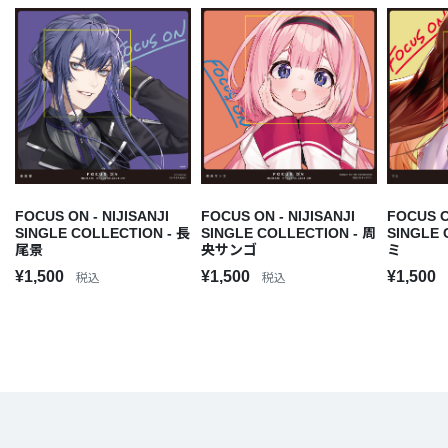
FOCUS ON - NIJISANJI
FOCUS ON - NIJISANJI
FOCUS O
SINGLE COLLECTION - 長
SINGLE COLLECTION - 周
SINGLE 
尾景
央サンゴ
ミ
¥1,500
¥1,500
¥1,500
税込
税込