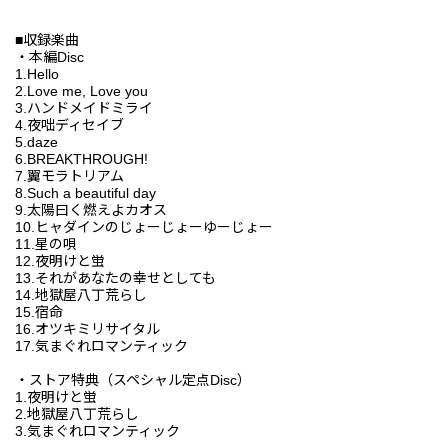
■収録楽曲
・本編Disc
1.Hello
2.Love me, Love you
3.ハンドメイドミライ
4.夜咄ディセイブ
5.daze
6.BREAKTHROUGH!
7.翼モラトリアム
8.Such a beautiful day
9.太陽曰く燃えよカオス
10.ヒャダインのじょーじょーゆーじょー
11.星の唄
12.夜明けと蛍
13.それがあなたの幸せとしても
14.地獄屋八丁荒らし
15.宿命
16.オツキミリサイタル
17.気まぐれロマンティック
・ストア特典（スペシャル定点Disc）
1.夜明けと蛍
2.地獄屋八丁荒らし
3.気まぐれロマンティック