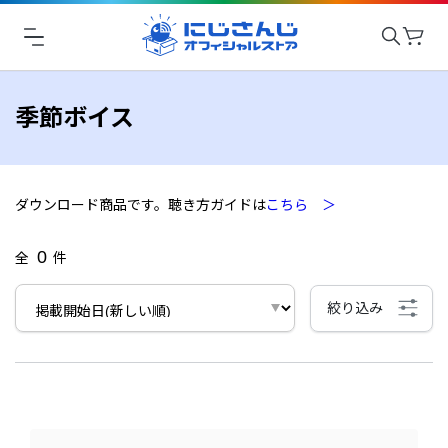
季節ボイス
ダウンロード商品です。聴き方ガイドは
こちら ＞
0
全
件
絞り込み