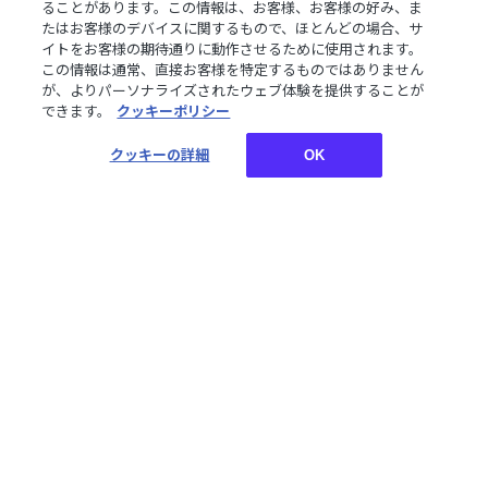
ることがあります。この情報は、お客様、お客様の好み、ま
たはお客様のデバイスに関するもので、ほとんどの場合、サ
再販
再販
イトをお客様の期待通りに動作させるために使用されます。
【Standard Goods】
【Standard Goods】
この情報は通常、直接お客様を特定するものではありません
Vol.3 アクリルスタンド オ
Vol.3 アクリルスタンド 海
が、よりパーソナライズされたウェブ体験を提供することが
リバー・エバンス
妹四葉
できます。
クッキーポリシー
¥2,200
¥2,200
税込
税込
クッキーの詳細
OK
再販
再販
【Standard Goods】
【Standard Goods】