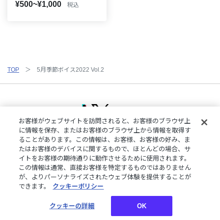
¥500~¥1,000
税込
TOP
5月季節ボイス2022 Vol.2
お客様がウェブサイトを訪問されると、お客様のブラウザ上
に情報を保存、またはお客様のブラウザ上から情報を取得す
ることがあります。この情報は、お客様、お客様の好み、ま
ご利用規約
特定商取引法に基づく表記
プライバシーポリシー
たはお客様のデバイスに関するもので、ほとんどの場合、サ
ご利用ガイド
よくある質問
お問い合わせ
にじさんじ公式サイト
イトをお客様の期待通りに動作させるために使用されます。
クッキーの詳細
この情報は通常、直接お客様を特定するものではありません
が、よりパーソナライズされたウェブ体験を提供することが
できます。
クッキーポリシー
©︎ANYCOLOR, Inc.
クッキーの詳細
OK