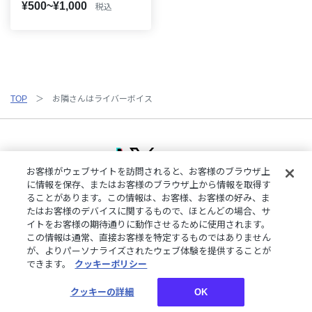
¥500~¥1,000
税込
TOP
お隣さんはライバーボイス
お客様がウェブサイトを訪問されると、お客様のブラウザ上
に情報を保存、またはお客様のブラウザ上から情報を取得す
ることがあります。この情報は、お客様、お客様の好み、ま
ご利用規約
特定商取引法に基づく表記
プライバシーポリシー
たはお客様のデバイスに関するもので、ほとんどの場合、サ
ご利用ガイド
よくある質問
お問い合わせ
にじさんじ公式サイト
イトをお客様の期待通りに動作させるために使用されます。
クッキーの詳細
この情報は通常、直接お客様を特定するものではありません
が、よりパーソナライズされたウェブ体験を提供することが
できます。
クッキーポリシー
©︎ANYCOLOR, Inc.
クッキーの詳細
OK