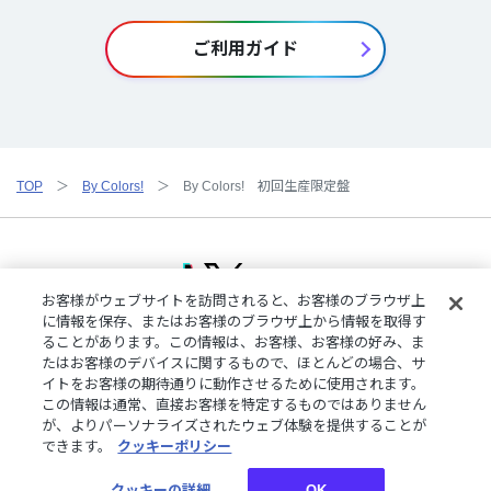
ご利用ガイド
TOP
By Colors!
By Colors! 初回生産限定盤
お客様がウェブサイトを訪問されると、お客様のブラウザ上
に情報を保存、またはお客様のブラウザ上から情報を取得す
ることがあります。この情報は、お客様、お客様の好み、ま
ご利用規約
特定商取引法に基づく表記
プライバシーポリシー
たはお客様のデバイスに関するもので、ほとんどの場合、サ
ご利用ガイド
よくある質問
お問い合わせ
にじさんじ公式サイト
イトをお客様の期待通りに動作させるために使用されます。
クッキーの詳細
この情報は通常、直接お客様を特定するものではありません
が、よりパーソナライズされたウェブ体験を提供することが
できます。
クッキーポリシー
©︎ANYCOLOR, Inc.
クッキーの詳細
OK