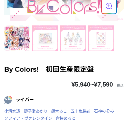
By Colors! 初回生産限定盤
¥5,940~¥7,590
税込
ライバー
小清水透
獅子堂あかり
鏑木ろこ
五十嵐梨花
石神のぞみ
ソフィア・ヴァレンタイン
倉持めると