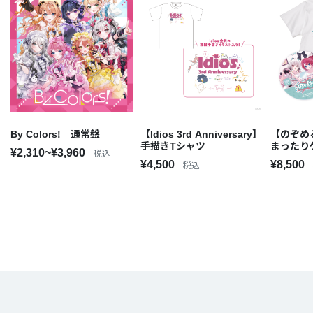
By Colors! 通常盤
【Idios 3rd Anniversary】
【のぞめる
手描きTシャツ
まったり
¥2,310~¥3,960
税込
¥4,500
¥8,500
税込