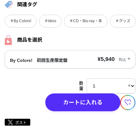
関連タグ
＃By Colors!
＃Idios
＃CD・Blu-ray・本
＃グッズ
商品を選択
¥5,940
税込
By Colors! 初回生産限定盤
数
量
カートに入れる