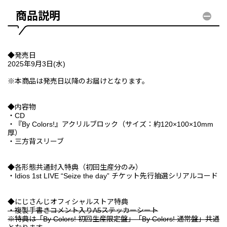
商品説明
◆発売日
2025年9月3日(水)
※本商品は発売日以降のお届けとなります。
◆内容物
・CD
・『By Colors!』アクリルブロック（サイズ：約120×100×10mm
厚）
・三方背スリーブ
◆各形態共通封入特典（初回生産分のみ）
・Idios 1st LIVE “Seize the day” チケット先行抽選シリアルコード
◆にじさんじオフィシャルストア特典
・複製手書きコメント入りA5ステッカーシート
※特典は「By Colors! 初回生産限定盤」「By Colors! 通常盤」共通