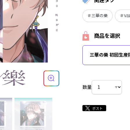
関連タグ
＃三華の樂
＃VΔ
商品を選択
三華の樂 初回生産
数量