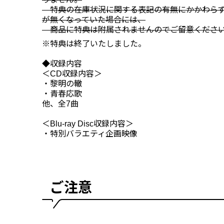
特典の在庫状況に関する表記の有無にかかわらず
が無くなっていた場合には、
商品に特典は附属されませんのでご留意くださ
※特典は終了いたしました。
◆収録内容
＜CD収録内容＞
・黎明の轍
・青春応歌
他、全7曲
＜Blu-ray Disc収録内容＞
・特別バラエティ企画映像
ご注意