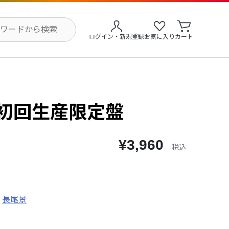
ログイン・新規登録
お気に入り
カート
 初回生産限定盤
¥3,960
税込
長尾景