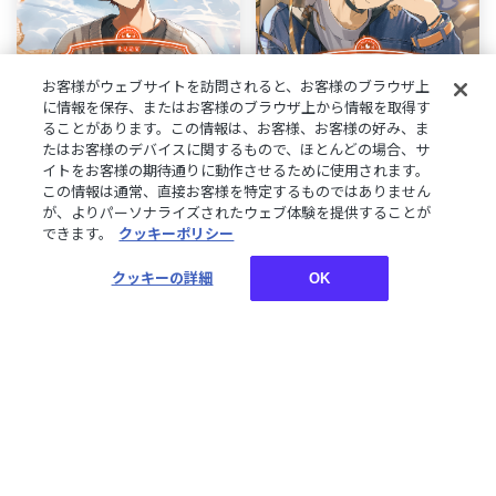
お客様がウェブサイトを訪問されると、お客様のブラウザ上
に情報を保存、またはお客様のブラウザ上から情報を取得す
ることがあります。この情報は、お客様、お客様の好み、ま
たはお客様のデバイスに関するもので、ほとんどの場合、サ
NEW
NEW
再販
まもなく終了
イトをお客様の期待通りに動作させるために使用されます。
まもなく終了
北見遊征誕生日グッズ＆ボ
この情報は通常、直接お客様を特定するものではありません
イス2026
【再販】北見遊征 誕生日
が、よりパーソナライズされたウェブ体験を提供することが
ボイス2025
できます。
クッキーポリシー
¥1,200~¥12,000
¥1,500
税込
税込
クッキーの詳細
OK