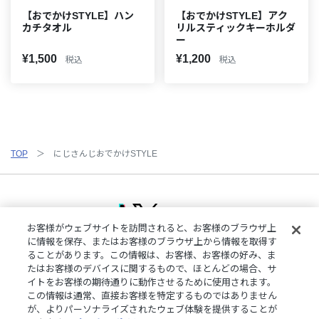
【おでかけSTYLE】ハン
【おでかけSTYLE】アク
カチタオル
リルスティックキーホルダ
ー
¥1,500
¥1,200
税込
税込
TOP
にじさんじおでかけSTYLE
お客様がウェブサイトを訪問されると、お客様のブラウザ上
に情報を保存、またはお客様のブラウザ上から情報を取得す
ることがあります。この情報は、お客様、お客様の好み、ま
ご利用規約
特定商取引法に基づく表記
プライバシーポリシー
たはお客様のデバイスに関するもので、ほとんどの場合、サ
ご利用ガイド
よくある質問
お問い合わせ
にじさんじ公式サイト
イトをお客様の期待通りに動作させるために使用されます。
クッキーの詳細
この情報は通常、直接お客様を特定するものではありません
が、よりパーソナライズされたウェブ体験を提供することが