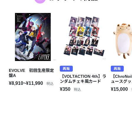
再販
再販
EVOLVE 初回生産限定
盤A
【VOLTACTION 4th】ラ
【ChroNo
ンダムチェキ風カード
ュースグッ
¥8,910~¥11,990
税込
¥350
¥15,000
税込