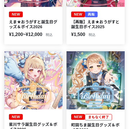
NEW
NEW
再販
えま★おうがすと誕生日グ
【再販】えま★おうがすと
ッズ＆ボイス2026
誕生日ボイス2025
¥1,200~¥12,000
¥1,500
税込
税込
NEW
NEW
まもなく終了
星川サラ誕生日グッズ＆ボ
町田ちま誕生日グッズ＆ボ