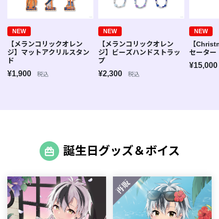
NEW
NEW
NEW
【メランコリックオレン
【メランコリックオレン
【Christ
ジ】マットアクリルスタン
ジ】ビーズハンドストラッ
セーター
ド
プ
¥15,00
¥1,900
¥2,300
税込
税込
誕生日グッズ＆ボイス