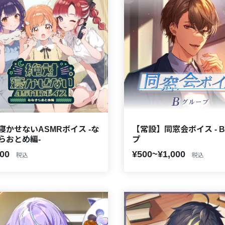
寝かせないASMRボイス -な
【常設】同窓会ボイス - 
らおとめ編-
プ
500
¥500~¥1,000
税込
税込