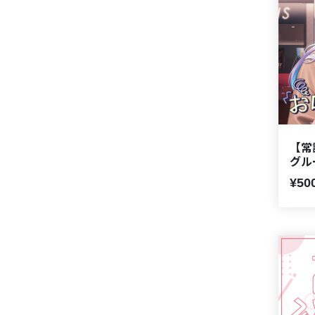
【常設
グル
¥50